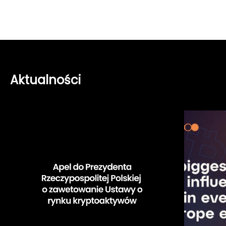
Aktualności
Apel
Zaprasza
do
do
Prezydenta
udziału
Rzeczypospolitej
w
Polskiej
konferencj
BTC
Prague
8-
11.06.2023