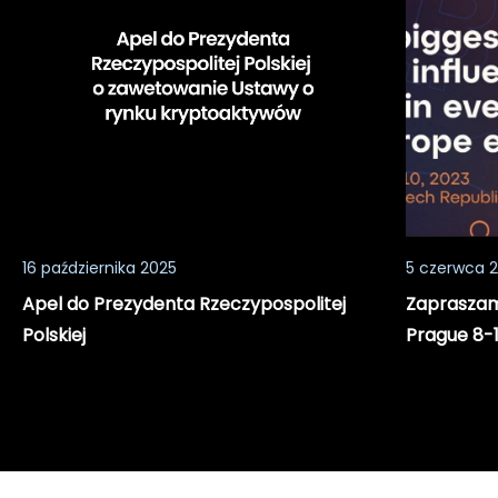
Rzeczypospolitej
w
Polskiej
konferencj
BTC
Prague
8-
11.06.2023
16 października 2025
5 czerwca 
Apel do Prezydenta Rzeczypospolitej
Zapraszamy
Polskiej
Prague 8-1