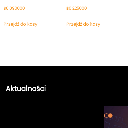
฿
0.090000
฿
0.225000
Przejdź do kasy
Przejdź do kasy
Aktualności
Apel
Zaprasza
do
do
Prezydenta
udziału