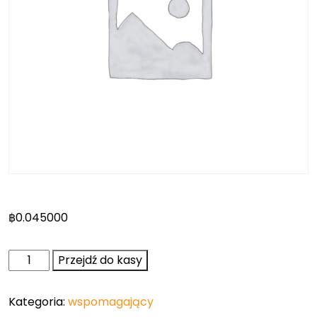
฿
0.045000
ilość
Przejdź do kasy
Członek
wspomagający
Kategoria:
wspomagający
-