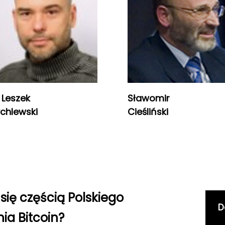
 Leszek
Sławomir
chlewski
Cieśliński
się częścią Polskiego
D
ia Bitcoin?