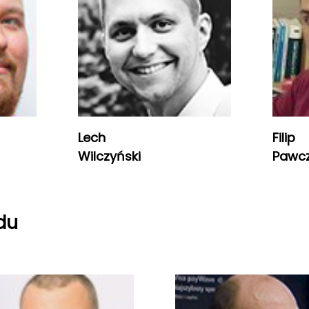
Lech
Filip
Wilczyński
Pawcz
du