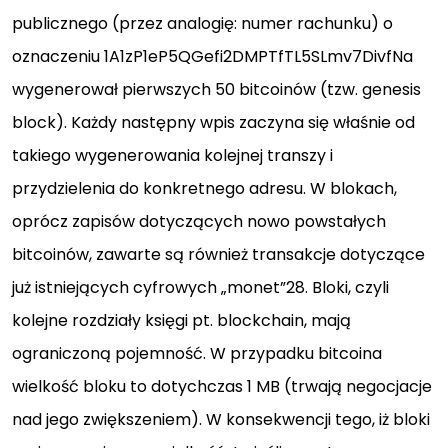
publicznego (przez analogię: numer rachunku) o
oznaczeniu 1A1zP1eP5QGefi2DMPTfTL5SLmv7DivfNa
wygenerował pierwszych 50 bitcoinów (tzw. genesis
block). Każdy następny wpis zaczyna się właśnie od
takiego wygenerowania kolejnej transzy i
przydzielenia do konkretnego adresu. W blokach,
oprócz zapisów dotyczących nowo powstałych
bitcoinów, zawarte są również transakcje dotyczące
już istniejących cyfrowych „monet”28. Bloki, czyli
kolejne rozdziały księgi pt. blockchain, mają
ograniczoną pojemność. W przypadku bitcoina
wielkość bloku to dotychczas 1 MB (trwają negocjacje
nad jego zwiększeniem). W konsekwencji tego, iż bloki