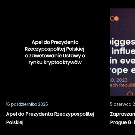
Apel
Zaprasza
do
do
Prezydenta
udziału
Rzeczypospolitej
w
Polskiej
konferencj
BTC
Prague
8-
11.06.2023
16 października 2025
5 czerwca 
Apel do Prezydenta Rzeczypospolitej
Zapraszamy
Polskiej
Prague 8-1