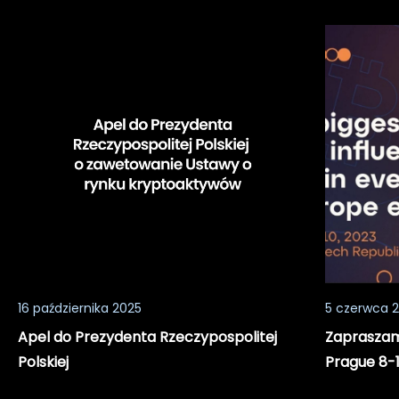
Apel
Zaprasza
do
do
Prezydenta
udziału
Rzeczypospolitej
w
Polskiej
konferencj
BTC
Prague
8-
11.06.2023
16 października 2025
5 czerwca 
Apel do Prezydenta Rzeczypospolitej
Zapraszamy
Polskiej
Prague 8-1