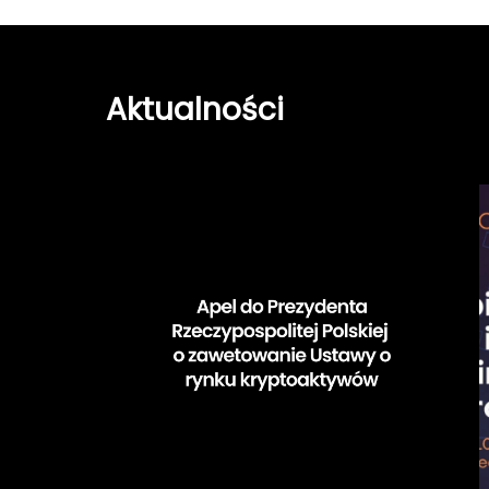
Aktualności
Apel
do
Prezydenta
u
Rzeczypospolitej
Polskiej
k
1