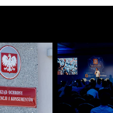
Polski
Kongres
Bitcoin
–
Kwiecień
2018