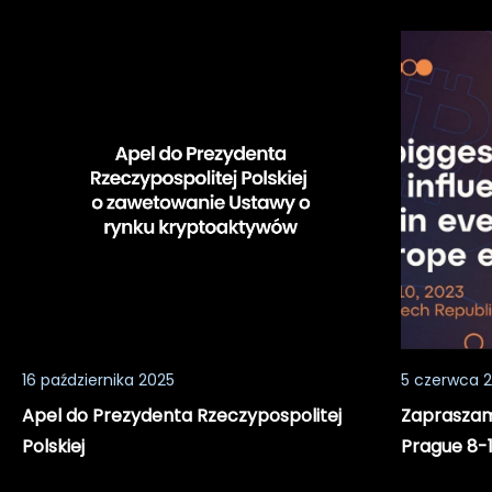
Apel
Zaprasza
do
do
Prezydenta
udziału
Rzeczypospolitej
w
Polskiej
konferencj
BTC
Prague
8-
11.06.2023
16 października 2025
5 czerwca 
Apel do Prezydenta Rzeczypospolitej
Zapraszamy
Polskiej
Prague 8-1