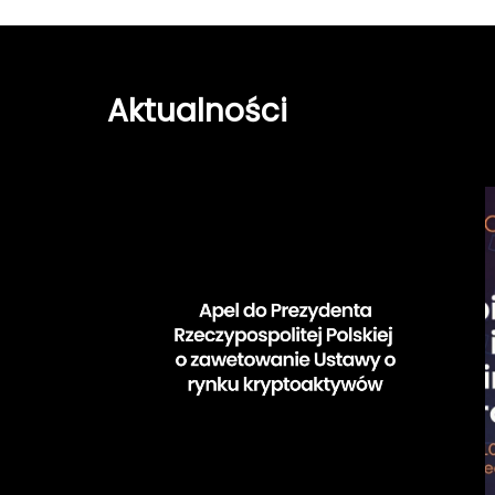
Aktualności
Apel
do
Prezydenta
u
Rzeczypospolitej
Polskiej
k
1