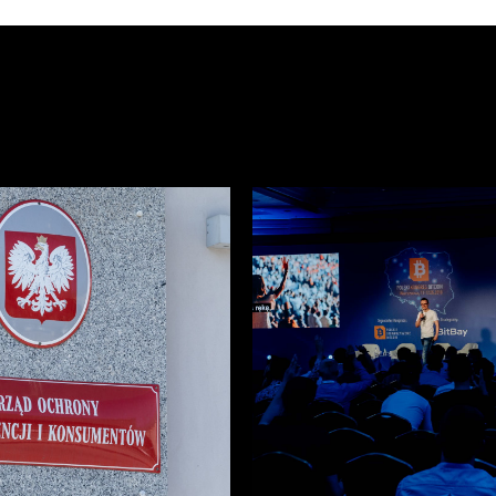
Polski
Kongres
Bitcoin
–
Kwiecień
2018